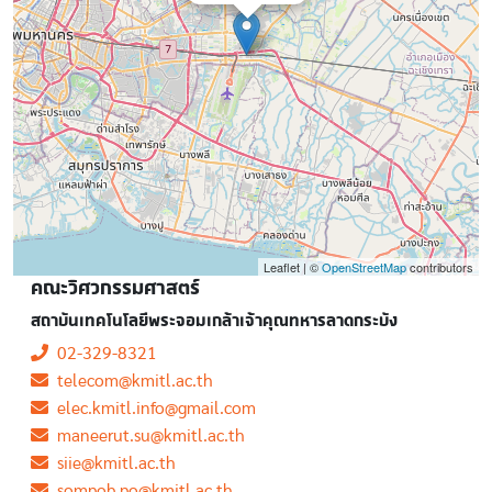
Leaflet | ©
OpenStreetMap
contributors
คณะวิศวกรรมศาสตร์
สถาบันเทคโนโลยีพระจอมเกล้าเจ้าคุณทหารลาดกระบัง
02-329-8321
telecom@kmitl.ac.th
elec.kmitl.info@gmail.com
maneerut.su@kmitl.ac.th
siie@kmitl.ac.th
sompob.po@kmitl.ac.th