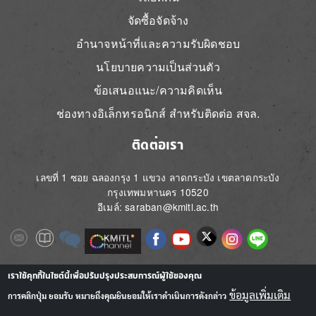
จัดซื้อจัดจ้าง
อำนาจหน้าที่และความรับผิดชอบ
นโยบายความเป็นส่วนตัว
ข้อเสนอแนะ/ความคิดเห็น
ช่องทางอิเล็กทรอนิกส์ สำหรับติดต่อ สจล.
ติดต่อเรา
เลขที่ 1 ซอย ฉลองกรุง 1 แขวง ลาดกระบัง เขตลาดกระบัง
กรุงเทพมหานคร 10520
อีเมล์: saraban@kmitl.ac.th
Image
Image
Image
Image
Image
Image
Image
Image
Image
Image
Image
เราใช้คุกกี้ในไซต์นี้เพื่อปรับปรุงประสบการณ์ผู้ใช้ของคุณ
ข้อมูลเพิ่มเติม
การคลิกปุ่ม ยอมรับ หมายถึงคุณยินยอมให้เราดำเนินการดังกล่าว