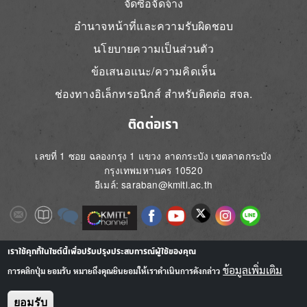
จัดซื้อจัดจ้าง
อำนาจหน้าที่และความรับผิดชอบ
นโยบายความเป็นส่วนตัว
ข้อเสนอแนะ/ความคิดเห็น
ช่องทางอิเล็กทรอนิกส์ สำหรับติดต่อ สจล.
ติดต่อเรา
เลขที่ 1 ซอย ฉลองกรุง 1 แขวง ลาดกระบัง เขตลาดกระบัง
กรุงเทพมหานคร 10520
อีเมล์: saraban@kmitl.ac.th
Image
Image
Image
Image
Image
Image
Image
Image
Image
Image
Image
เราใช้คุกกี้ในไซต์นี้เพื่อปรับปรุงประสบการณ์ผู้ใช้ของคุณ
ข้อมูลเพิ่มเติม
การคลิกปุ่ม ยอมรับ หมายถึงคุณยินยอมให้เราดำเนินการดังกล่าว
ยอมรับ