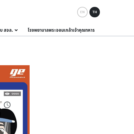
EN
TH
กับ สจล.
โรงพยาบาลพระจอมเกล้าเจ้าคุณทหาร