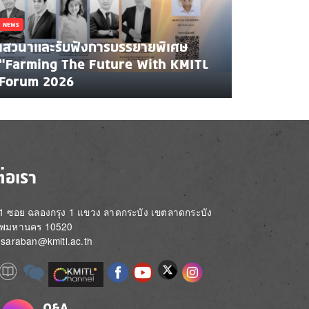
NEWS
เสวนาและรับฟังการบรรยายพิเศษ
"Farming The Future With KMITL
Forum 2026
ต่อเรา
่ 1 ซอย ฉลองกรุง 1 แขวง ลาดกระบัง เขตลาดกระบัง
ทพมหานคร 10520
์: saraban@kmitl.ac.th
Image
e
Image
Image
Image
Image
Image
Image
Image
e