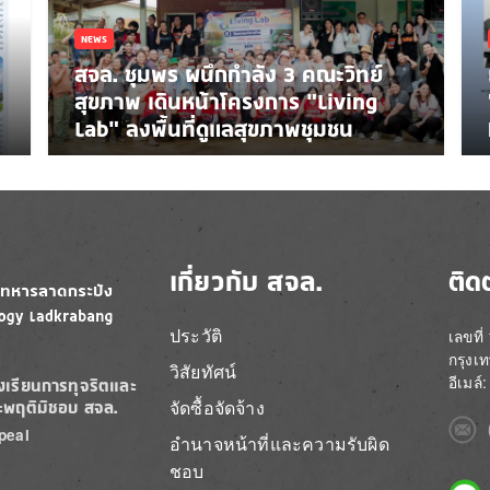
NEWS
สจล. ชุมพร ผนึกกำลัง 3 คณะวิทย์
สุขภาพ เดินหน้าโครงการ “Living
Lab” ลงพื้นที่ดูแลสุขภาพชุมชน
เกี่ยวกับ สจล.
ติด
ประวัติ
เลขที
กรุงเ
วิสัยทัศน์
อีเมล
องเรียนการทุจริตและ
จัดซื้อจัดจ้าง
ะพฤติมิชอบ สจล.
Imag
peal
อำนาจหน้าที่และความรับผิด
ชอบ
Imag