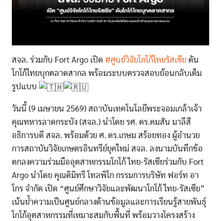
สจล. ร่วมกับ Fort Argo เปิด
#ศูนย์วิจัยโกโก้ไทยรัสเซีย
ดัน
โกโก้ไทยบุกตลาดสากล พร้อมระบบตรวจสอบย้อนกลับเต็ม
รูปแบบ
วันนี้ (9 เมษายน 2569) สถาบันเทคโนโลยีพระจอมเกล้าเจ้า
คุณทหารลาดกระบัง (สจล.) นำโดย รศ. ดร.คมสัน มาลีสี
อธิการบดี สจล. พร้อมด้วย ศ. ดร.เกษม สร้อยทอง ผู้อำนวย
การสถาบันวิจัยเกษตรอินทรีย์ยุคใหม่ สจล. ลงนามบันทึกข้อ
ตกลงความร่วมมืออุตสาหกรรมโกโก้ ไทย-รัสเซียร่วมกับ Fort
Argo นำโดย คุณดิมิทรี โทลพิโก กรรมการบริษัท ฟอร์ท อา
โกร จำกัด เปิด “ศูนย์ศึกษาวิจัยและพัฒนาโกโก้ ไทย-รัสเซีย”
เน้นย้ำความเป็นศูนย์กลางด้านข้อมูลและการเรียนรู้สายพันธุ์
โกโก้อุตสาหกรรมที่เหมาะสมกับพื้นที่ พร้อมวางโครงสร้าง