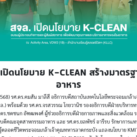
 เปิดนโยบาย K-CLEAN สร้างมาตรฐ
อาหาร
2568) รศ.ดร.คมสัน มาลีสี อธิการบดีสถาบันเทคโนโลยีพระจอมเกล้า
ล.) พร้อมด้วย รศ.ดร.จรสวรรณ โกยวานิช รองอธิการบดีฝ่ายบริหารท
ศ.ดร.ชดชนก อัฑฒพงศ์ ผู้ช่วยอธิการบดีฝ่ายกายภาพและสิ่งแวดล้อม ร
ณบดีคณะอุตสาหกรรมอาหาร และ รศ.ดร.ยลพัชร์ อารีรบ รักษาการแท
นรู้ตลอดชีวิตพระจอมเกล้าเจ้าคุณทหารลาดกระบัง แถลงนโยบาย KM