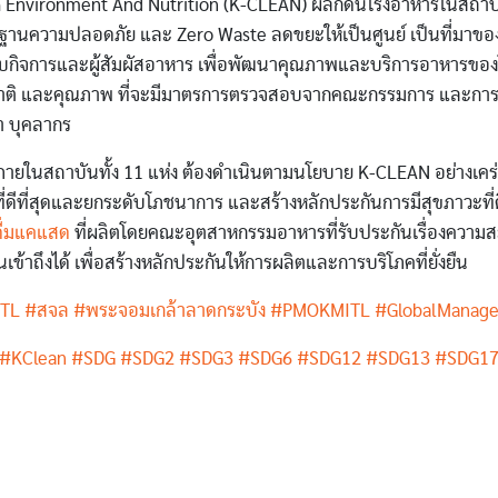
th Environment And Nutrition (K-CLEAN) ผลักดันโรงอาหารในสถาบั
ฐานความปลอดภัย และ Zero Waste ลดขยะให้เป็นศูนย์ เป็นที่มาขอ
บกิจการและผู้สัมผัสอาหาร เพื่อพัฒนาคุณภาพและบริการอาหารของโ
สชาติ และคุณภาพ ที่จะมีมาตรการตรวจสอบจากคณะกรรมการ และการป
า บุคลากร
รภายในสถาบันทั้ง 11 แห่ง ต้องดำเนินตามนโยบาย K-CLEAN อย่างเคร่งค
งที่ดีที่สุดและยกระดับโภชนาการ และสร้างหลักประกันการมีสุขภาวะที
ดื่มแคแสด
ที่ผลิตโดยคณะอุตสาหกรรมอาหารที่รับประกันเรื่องควา
เข้าถึงได้ เพื่อสร้างหลักประกันให้การผลิตและการบริโภคที่ยั่งยืน
TL
#สจล
#พระจอมเกล้าลาดกระบัง
#PMOKMITL
#GlobalManag
#KClean
#SDG
#SDG2
#SDG3
#SDG6
#SDG12
#SDG13
#SDG1