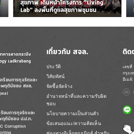
สุขภาพ เดินหน้าโครงการ “Living
Lab” ลงพื้นที่ดูแลสุขภาพชุมชน
เกี่ยวกับ สจล.
ติด
ประวัติ
เลขที
กรุงเ
วิสัยทัศน์
อีเมล
องเรียนการทุจริตและ
จัดซื้อจัดจ้าง
ะพฤติมิชอบ สจล.
Imag
peal
อำนาจหน้าที่และความรับผิด
ชอบ
Imag
นโยบายความเป็นส่วนตัว
เรียนการทุจริตและ
พฤติมิชอบ ป.ป.ท.
ข้อเสนอแนะ/ความคิดเห็น
C Corruption
Imag
ช่องทางอิเล็กทรอนิกส์ สำหรับ
orting