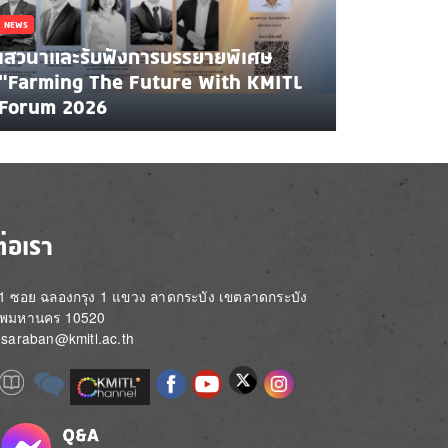
NEWS
เสวนาและรับฟังการบรรยายพิเศษ
"Farming The Future With KMITL
Forum 2026
ต่อเรา
่ 1 ซอย ฉลองกรุง 1 แขวง ลาดกระบัง เขตลาดกระบัง
ทพมหานคร 10520
์: saraban@kmitl.ac.th
Image
e
Image
Image
Image
Image
Image
Image
Image
e