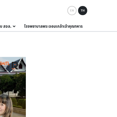
EN
TH
กับ สจล.
โรงพยาบาลพระจอมเกล้าเจ้าคุณทหาร