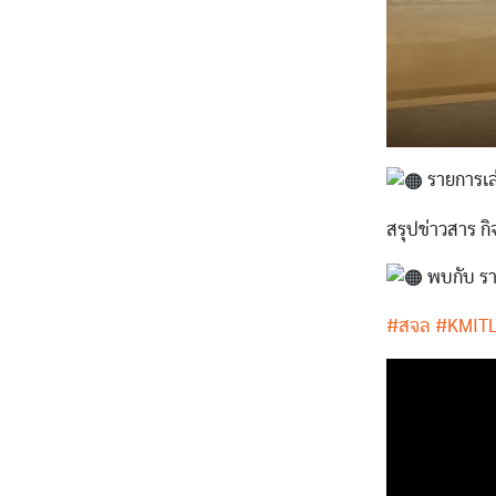
รายการเล่
สรุปข่าวสาร ก
พบกับ ราย
#สจล
#KMIT