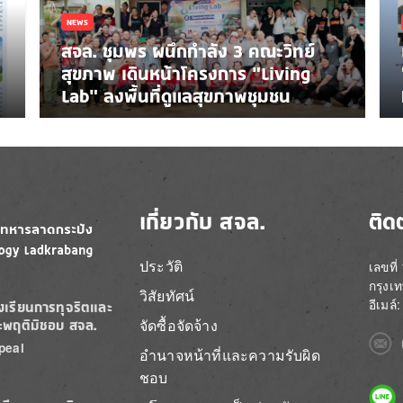
NEWS
สจล. ชุมพร ผนึกกำลัง 3 คณะวิทย์
สุขภาพ เดินหน้าโครงการ “Living
Lab” ลงพื้นที่ดูแลสุขภาพชุมชน
เกี่ยวกับ สจล.
ติด
ประวัติ
เลขที
กรุงเ
วิสัยทัศน์
อีเมล
องเรียนการทุจริตและ
จัดซื้อจัดจ้าง
ะพฤติมิชอบ สจล.
Imag
peal
อำนาจหน้าที่และความรับผิด
ชอบ
Imag