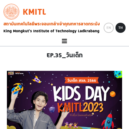
Skip to main content
KMITL
Image
EN
TH
EP.35_วันเด็ก