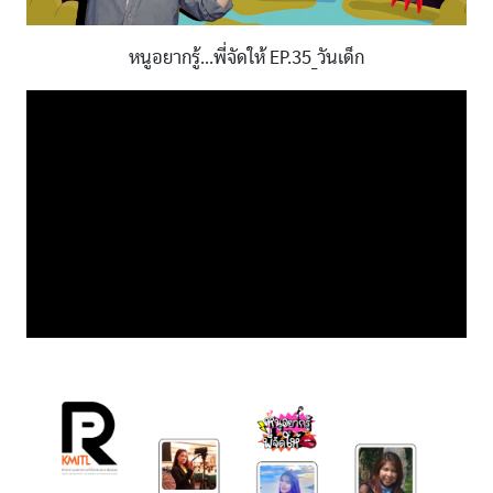
หนูอยากรู้...พี่จัดให้ EP.35_วันเด็ก