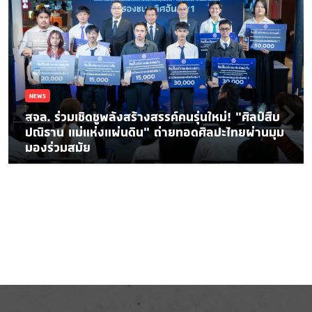
NEWS
สจล. ร่วมเชิดชูพลังสร้างสรรค์คนรุ่นใหม่! “ศิลป์สืบ
ปณิธาน แม่แห่งแผ่นดิน” ถ่ายทอดศิลปะไทยผ่านมุม
มองร่วมสมัย