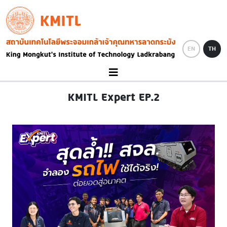
Skip to main content
KMITL
Image
EN
TH
KMITL Expert EP.2