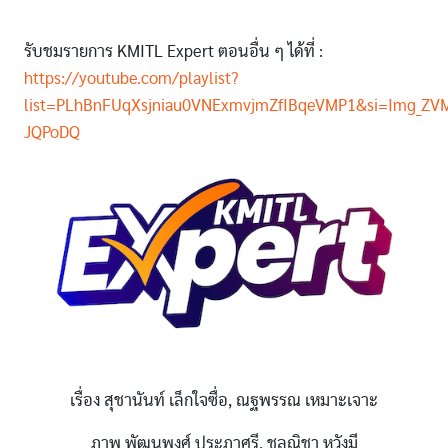
รับชมรายการ KMITL Expert ตอนอื่น ๆ ได้ที่ :
https://youtube.com/playlist?
list=PLhBnFUqXsjniau0VNExmvjmZfIBqeVMP1&si=Img_ZVM
JQPoDQ
Image
เรื่อง สุชานันท์ เล็กใจซื่อ, ณฐพรรณ เหมาะเจาะ
ภาพ พัฒนพงศ์ ประภาศรี, ชลณิชา หวังมี