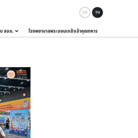
EN
TH
กับ สจล.
โรงพยาบาลพระจอมเกล้าเจ้าคุณทหาร