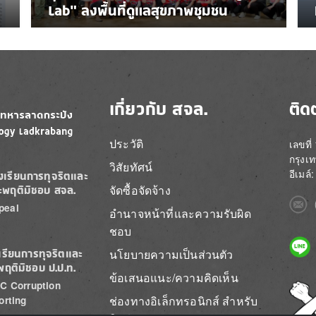
Lab” ลงพื้นที่ดูแลสุขภาพชุมชน
เกี่ยวกับ สจล.
ติด
ประวัติ
เลขที
กรุงเ
วิสัยทัศน์
อีเมล
องเรียนการทุจริตและ
จัดซื้อจัดจ้าง
ะพฤติมิชอบ สจล.
Imag
peal
อำนาจหน้าที่และความรับผิด
ชอบ
Imag
นโยบายความเป็นส่วนตัว
เรียนการทุจริตและ
พฤติมิชอบ ป.ป.ท.
ข้อเสนอแนะ/ความคิดเห็น
C Corruption
Imag
ช่องทางอิเล็กทรอนิกส์ สำหรับ
orting