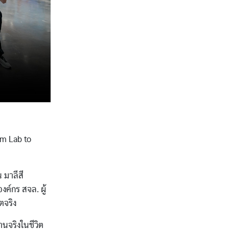
om Lab to
 มาลีสี
งค์กร สจล. ผู้
ตจริง
นจริงในชีวิต