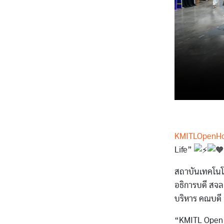
KMITLOpenH
Life”
สถาบันเทคโนโล
อธิการบดี สจล.
บริหาร คณบดี 
“KMITL Open H