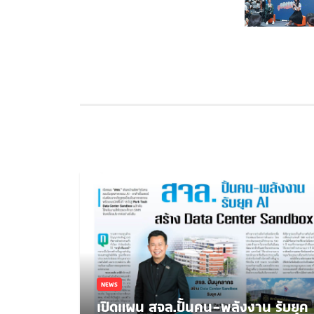
NEWS
เปิดแผน สจล.ปั้นคน-พลังงาน รับยุค