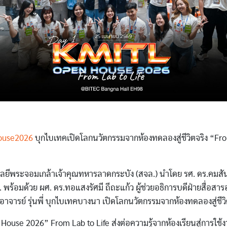
ouse2026
บุกไบเทคเปิดโลกนวัตกรรมจากห้องทดลองสู่ชีวิตจริง “Fr
ยีพระจอมเกล้าเจ้าคุณทหารลาดกระบัง (สจล.) นำโดย รศ. ดร.คมสัน
 พร้อมด้วย ผศ. ดร.ทอแสงรัศมี ถีถะแก้ว ผู้ช่วยอธิการบดีฝ่ายสื่อสารอ
อาจารย์ รุ่นพี่ บุกไบเทคบางนา เปิดโลกนวัตกรรมจากห้องทดลองสู่ชีวิ
ouse 2026” From Lab to Life ส่งต่อความรู้จากห้องเรียนสู่การใช้งา