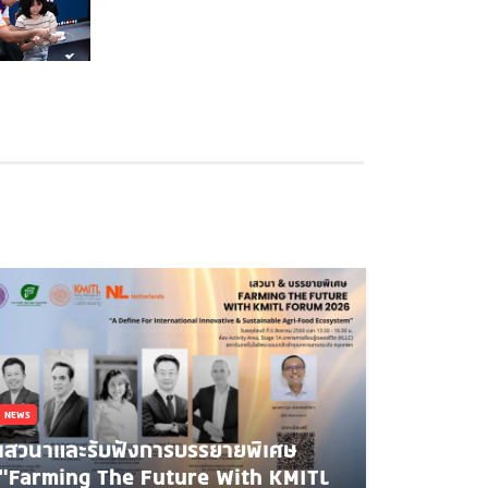
NEWS
เสวนาและรับฟังการบรรยายพิเศษ
"Farming The Future With KMITL