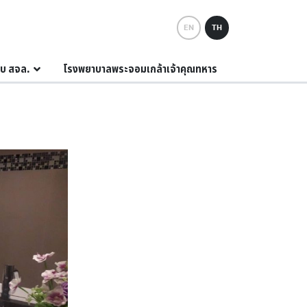
EN
TH
กับ สจล.
โรงพยาบาลพระจอมเกล้าเจ้าคุณทหาร