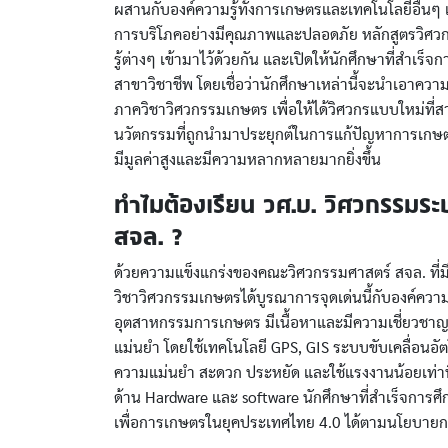
ผสานกับองค์ความรู้ทั้งการเกษตรและเทคโนโลยีอื่นๆ เ
การบริโภคอย่างมีคุณภาพและปลอดภัย หลักสูตรวิศ
รู้ต่างๆ เข้ามาไว้ด้วยกัน และเปิดให้นักศึกษาที่สำเ
สาขาวิชาชีพ โดยเชื่อว่านักศึกษาเหล่านี้จะนำเอาควา
ภาควิชาวิศวกรรมเกษตร เพื่อให้ได้วิศวกรแบบใหม่
นวัตกรรมที่ถูกนำมาประยุกต์ในการแก้ปัญหาการเกษต
มีมูลค่าสูงและมีความหลากหลายมากยิ่งขึ้น
ทำไมต้องเรียน วศ.บ. วิศวกรรมระ
สจล. ?
ด้วยความแข็งแกร่งของคณะวิศวกรรมศาสตร์ สจล. ที่
วิชาวิศวกรรมเกษตรได้บูรณาการจุดเด่นนี้กับองค์ค
อุตสาหกรรมการเกษตร มีเนื้อหาและมีความเชี่ยวชาญใ
แม่นยำ โดยใช้เทคโนโลยี GPS, GIS ระบบขับเคลื่อนอั
ความแม่นยำ สะดวก ประหยัด และใช้แรงงานน้อยเท่าที่จ
ด้าน Hardware และ software นักศึกษาที่สำเร็จการศึ
เพื่อการเกษตรในยุคประเทศไทย 4.0 ได้ตามนโยบายก