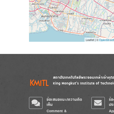
Leaflet | ©
OpenStree
Image
Image
ข้อเสนอแนะ/ความคิด
ร้
เห็น
ปร
Comment &
Ap