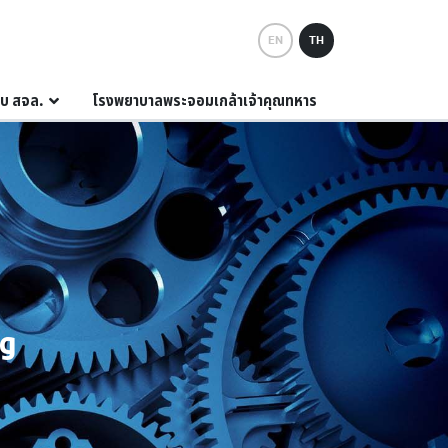
EN
TH
กับ สจล.
โรงพยาบาลพระจอมเกล้าเจ้าคุณทหาร
ng