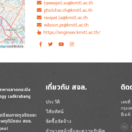
taweepol.su@kmitl.ac.th
pholchai.ch@kmitl.ac.th
ravipat.la@kmitl.ac.th
wiboon.pr@kmitl.ac.th
https://engineer.kmitl.ac.th/
tMap
contributors
เกี่ยวกับ สจล.
ติด
ประวัติ
เลขที
กรุงเ
วิสัยทัศน์
อีเมล
องเรียนการทุจริตและ
จัดซื้อจัดจ้าง
ะพฤติมิชอบ สจล.
Imag
peal
อำนาจหน้าที่และความรับผิด