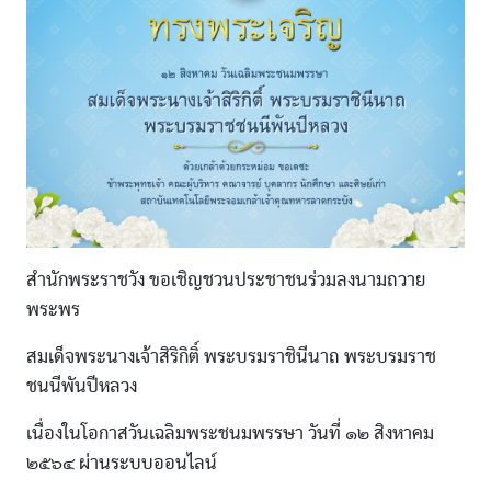
สำนักพระราชวัง ขอเชิญชวนประชาชนร่วมลงนามถวาย
พระพร
สมเด็จพระนางเจ้าสิริกิติ์ พระบรมราชินีนาถ พระบรมราช
ชนนีพันปีหลวง
เนื่องในโอกาสวันเฉลิมพระชนมพรรษา วันที่ ๑๒ สิงหาคม
๒๕๖๔ ผ่านระบบออนไลน์