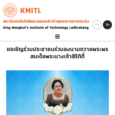
Skip to main content
KMITL
Image
EN
TH
ขอเชิญร่วมประชาชนร่วมลงนามถวายพระพร
สมเด็จพระนางเจ้าสิริกิติ์