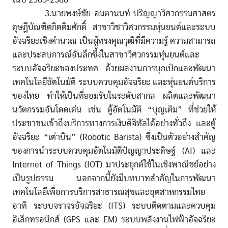
3.นายพงษ์ชัย อมตานนท์ ปริญญาวิศวกรรมศาสตร
ดุษฎีบัณฑิตกิตติมศักดิ์ สาขาวิชาวิศวกรรมหุ่นยนต์และระบบ
อัจฉริยะเชิงคำนวณ เป็นผู้ทรงคุณวุฒิที่มีความรู้ ความสามารถ
และประสบการณ์อันลึกซึ้งในสาขาวิศวกรรมหุ่นยนต์และ
ระบบอัจฉริยะของประทศ ด้วยผลงานการบุกเบิกและพัฒนา
เทคโนโลยีอัตโนมัติ ระบบควบคุมอัจฉริยะ และหุ่นยนต์บริการ
ของไทย ทำให้เป็นที่ยอมรับในระดับสากล ผลิตและพัฒนา
นวัตกรรมอันโดดเด่น เช่น ตู้อัตโนมัติ “บุญเติม” ที่ช่วยให้
ประชาชนเข้าถึงบริการทางการเงินดิจิทัลได้อย่างทั่วถึง และตู้
อัจฉริยะ “เต่าบิน” (Robotic Barista) ซึ่งเป็นตัวอย่างสำคัญ
ของการนำระบบควบคุมอัตโนมัติปัญญาประดิษฐ์ (AI) และ
Internet of Things (IOT) มาประยุกต์ใช้ในเชิงพาณิชย์อย่าง
เป็นรูปธรรม นอกจากนี้ยังมีบทบาทสำคัญในการพัฒนา
เทคโนโลยีเพื่อการบริการสาธารณสุขและอุตสาหกรรมไทย
อาทิ ระบบจราจรอัจฉริยะ (ITS) ระบบติดตามและควบคุม
อิเล็กทรอนิกส์ (GPS และ EM) ระบบพลังงานไฟฟ้าอัจฉริยะ