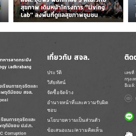
สุขภาพ เดินหน้าโครงการ “Living
Lab” ลงพื้นที่ดูแลสุขภาพชุมชน
เกี่ยวกับ สจล.
ติด
ประวัติ
เลขที
กรุงเ
วิสัยทัศน์
อีเมล
องเรียนการทุจริตและ
จัดซื้อจัดจ้าง
ะพฤติมิชอบ สจล.
Imag
peal
อำนาจหน้าที่และความรับผิด
ชอบ
Imag
นโยบายความเป็นส่วนตัว
เรียนการทุจริตและ
พฤติมิชอบ ป.ป.ท.
ข้อเสนอแนะ/ความคิดเห็น
C Corruption
Imag