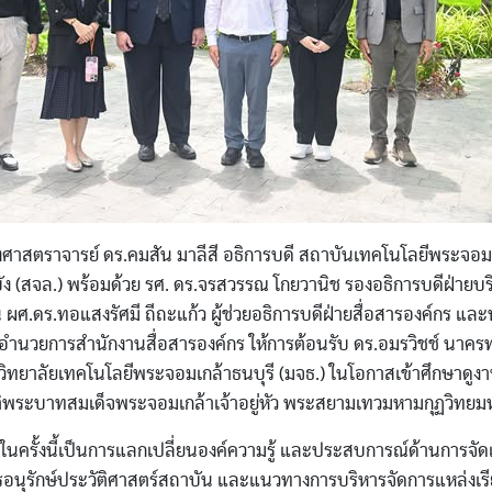
องศาสตราจารย์ ดร.คมสัน มาลีสี อธิการบดี สถาบันเทคโนโลยีพระจอมเ
 (สจล.) พร้อมด้วย รศ. ดร.จรสวรรณ โกยวานิช รองอธิการบดีฝ่ายบร
 ผศ.ดร.ทอแสงรัศมี ถีถะแก้ว ผู้ช่วยอธิการบดีฝ่ายสื่อสารองค์กร แล
ู้อำนวยการสำนักงานสื่อสารองค์กร ให้การต้อนรับ ดร.อมรวิชช์ นาคร
วิทยาลัยเทคโนโลยีพระจอมเกล้าธนบุรี (มจธ.) ในโอกาสเข้าศึกษาดู
ิพระบาทสมเด็จพระจอมเกล้าเจ้าอยู่หัว พระสยามเทวมหามกุฏวิทย
ในครั้งนี้เป็นการแลกเปลี่ยนองค์ความรู้ และประสบการณ์ด้านการจั
อนุรักษ์ประวัติศาสตร์สถาบัน และแนวทางการบริหารจัดการแหล่งเรียนร