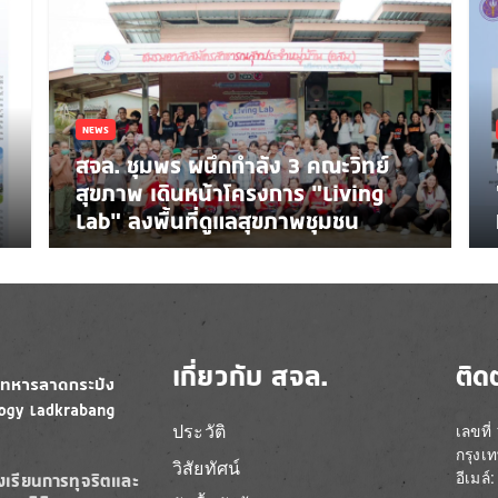
NEWS
สจล. ชุมพร ผนึกกำลัง 3 คณะวิทย์
สุขภาพ เดินหน้าโครงการ “Living
Lab” ลงพื้นที่ดูแลสุขภาพชุมชน
เกี่ยวกับ สจล.
ติด
ประวัติ
เลขที
กรุงเ
วิสัยทัศน์
อีเมล
องเรียนการทุจริตและ