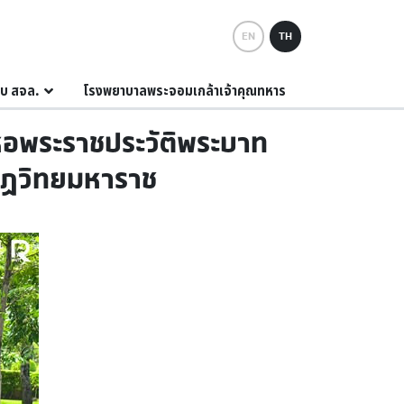
EN
TH
กับ สจล.
โรงพยาบาลพระจอมเกล้าเจ้าคุณทหาร
รหอพระราชประวัติพระบาท
กุฏวิทยมหาราช