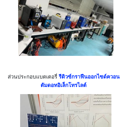
ส่วนประกอบแบตเตอรี่
รีดิวซ์กราฟีนออกไซด์ควอน
ตัมดอทอิเล็กโทรไลต์