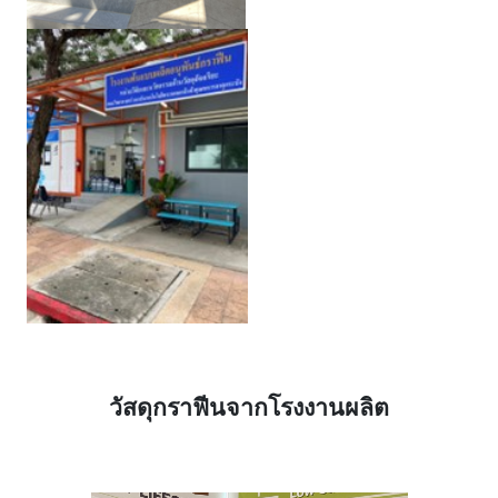
วัสดุกราฟีนจากโรงงานผลิต