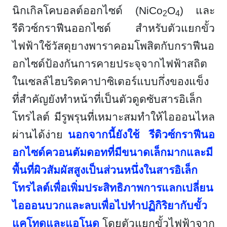
นิกเกิลโคบอลต์ออกไซด์ (
NiCo
O
) และ
2
4
รีดิวซ์กราฟีนออกไซด์ สำหรับตัวแยกขั้ว
ไฟฟ้าใช้วัสดุยางพาราคอมโพสิตกับกราฟีนอ
อกไซด์ป้องกันการคายประจุจากไฟฟ้าสถิต
ในเซลล์ไฮบริดคาปาซิเตอร์แบบกึ่งของแข็ง
ที่สำคัญยังทำหน้าที่เป็นตัวดูดซับสารอิเล็ก
โทรไลต์ มีรูพรุนที่เหมาะสมทำให้ไอออนไหล
ผ่านได้ง่าย
นอกจากนี้ยังใช้ รีดิวซ์กราฟีนอ
อกไซด์ควอนตัมดอทที่มีขนาดเล็กมากและมี
พื้นที่ผิวสัมผัสสูงเป็นส่วนหนึ่งในสารอิเล็ก
โทรไลต์เพื่อเพิ่มประสิทธิภาพการแลกเปลี่ยน
ไอออนบวกและลบเพื่อไปทำปฏิกิริยากับขั้ว
แคโทดและแอโนด
โดยตัวแยกขั้วไฟฟ้าจาก