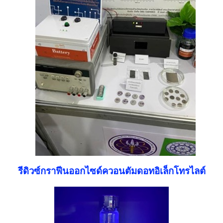
รีดิวซ์กราฟีนออกไซด์ควอนตัมดอทอิเล็กโทรไลต์