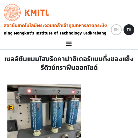
Skip to main content
KMITL
Image
EN
TH
เซลล์ต้นแบบไฮบริดคาปาซิเตอร์แบบกึ่งของแข็ง
รีดิวซ์กราฟีนออกไซด์