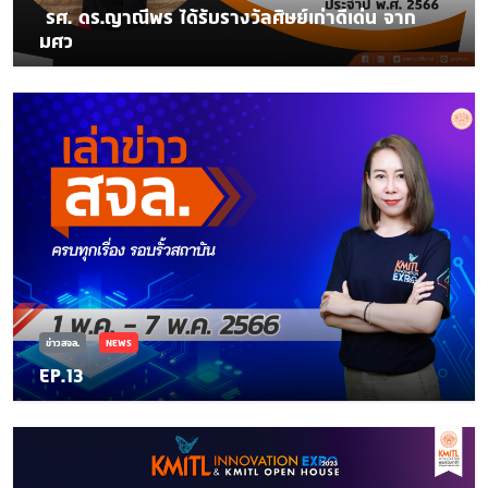
​ รศ. ดร.ญาณีพร ได้รับรางวัลศิษย์เก่าดีเด่น ​จาก
มศว
ข่าวสจล.
NEWS
EP.13