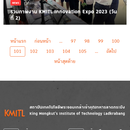
NEWS
รวมภาพงาน KMITL Innovation Expo 2023 (วัน
ที่ 2)
Pagination
First page
Previous page
หน้าแรก
ก่อนหน้า
…
97
98
99
100
Next p
101
102
103
104
105
…
ถัดไป
Last page
หน้าสุดท้าย
Image
Image