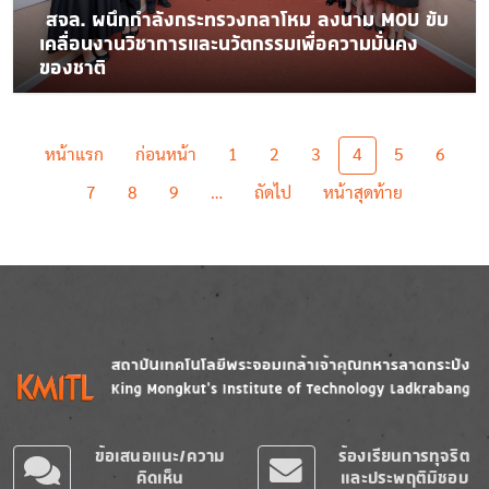
​ สจล. ผนึกกำลังกระทรวงกลาโหม ลงนาม MOU ขับ
เคลื่อนงานวิชาการและนวัตกรรมเพื่อความมั่นคง
ของชาติ ​
Pagination
First page
Previous page
หน้าแรก
ก่อนหน้า
1
2
3
4
5
6
Next page
Last page
7
8
9
…
ถัดไป
หน้าสุดท้าย
Image
Image
ข้อเสนอแนะ/ความ
ร้องเรียนการทุจริต
คิดเห็น
และประพฤติมิชอบ