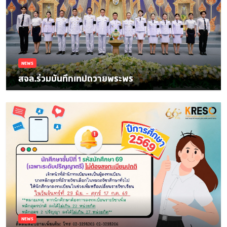
NEWS
สจล.ร่วมบันทึกเทปถวายพระพร
NEWS