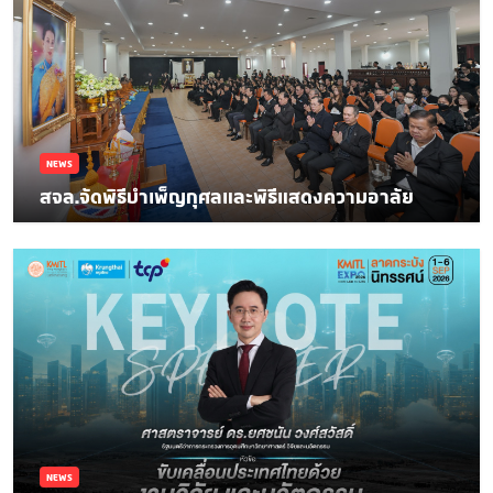
NEWS
สจล.จัดพิธีบำเพ็ญกุศลและพิธีแสดงความอาลัย
NEWS