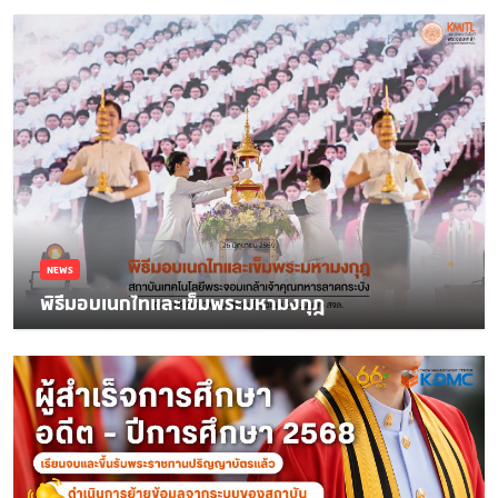
NEWS
พิธีมอบเนกไทและเข็มพระมหามงกุฎ