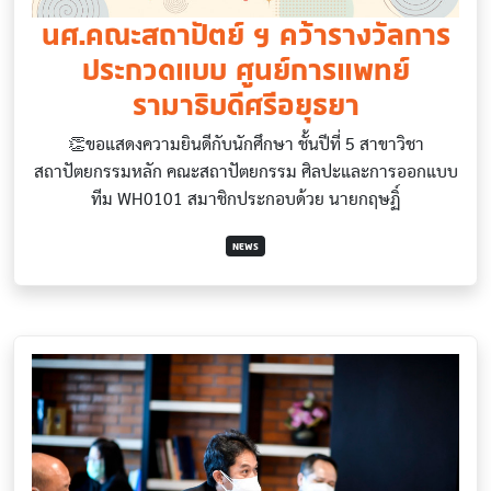
นศ.คณะสถาปัตย์ ฯ คว้ารางวัลการ
ประกวดแบบ ศูนย์การแพทย์
รามาธิบดีศรีอยุธยา
👏ขอแสดงความยินดีกับนักศึกษา ชั้นปีที่ 5 สาขาวิชา
สถาปัตยกรรมหลัก คณะสถาปัตยกรรม ศิลปะและการออกแบบ
ทีม WH0101 สมาชิกประกอบด้วย นายกฤษฏิ์
NEWS