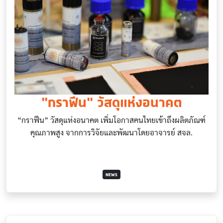
“กราฟีน” วัสดุแห่งอนาคต
“กราฟีน” วัสดุแห่งอนาคต เพิ่มโอกาสคนไทยเข้าถึงผลิตภัณฑ์
คุณภาพสูง จากการวิจัยและพัฒนาโดยอาจารย์ สจล.
NEWS