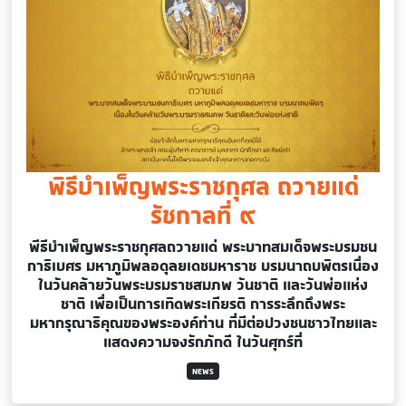
พิธีบำเพ็ญพระราชกุศล ถวายแด่
รัชกาลที่ ๙
พีธีบำเพ็ญพระราชกุศลถวายแด่ พระบาทสมเด็จพระบรมชน
กาธิเบศร มหาภูมิพลอดุลยเดชมหาราช บรมนาถบพิตรเนื่อง
ในวันคล้ายวันพระบรมราชสมภพ วันชาติ และวันพ่อแห่ง
ชาติ เพื่อเป็นการเทิดพระเกียรติ การระลึกถึงพระ
มหากรุณาธิคุณของพระองค์ท่าน ที่มีต่อปวงชนชาวไทยและ
แสดงความจงรักภักดี ในวันศุกร์ที่
NEWS