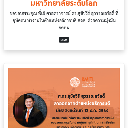
มหาวิทยาลัยระดับโลก
ขอขอบพระคุณ พี่เอ้ ศาสตราจารย์ ดร.สุชัชวีร์ สุวรรณสวัสดิ์ ที่
อุทิศตน ทำงานในตำแหน่งอธิการบดี สจล. ด้วยความมุ่งมั่น
อดทน
NEWS