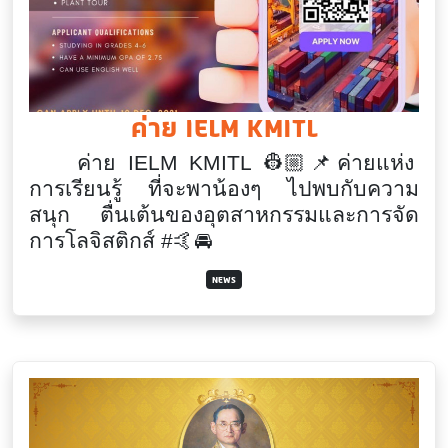
ค่าย IELM KMITL
ค่าย
IELM KMITL
👷🏼📌
ค่ายแห่ง
การเรียนรู้ ที่จะพาน้องๆ ไปพบกับความ
สนุก ตื่นเต้นของอุตสาหกรรมและการจัด
การโลจิสติกส์
#
🤙🚘
NEWS