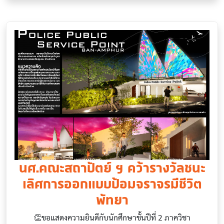
นศ.คณะสถาปัตย์ ฯ คว้ารางวัลชนะ
เลิศการออกแบบป้อมจราจรมีชีวิต
พัทยา
👏ขอแสดงความยินดีกับนักศึกษาชั้นปีที่ 2 ภาควิชา