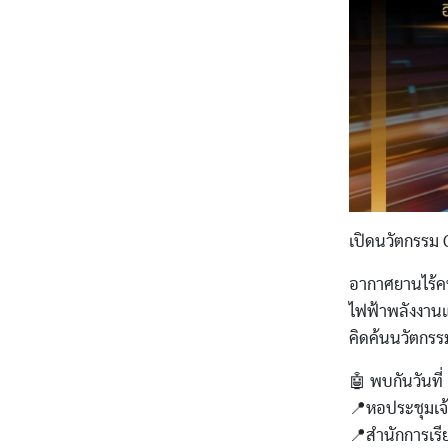
เปิดนวัตกรรม 
อากาศยานไร้ค
ไฟฟ้าพลังงานแ
คิดค้นนวัตกรร
🤖 พบกันวันที
📍หอประชุมเจ้
📍สำนักการเรี