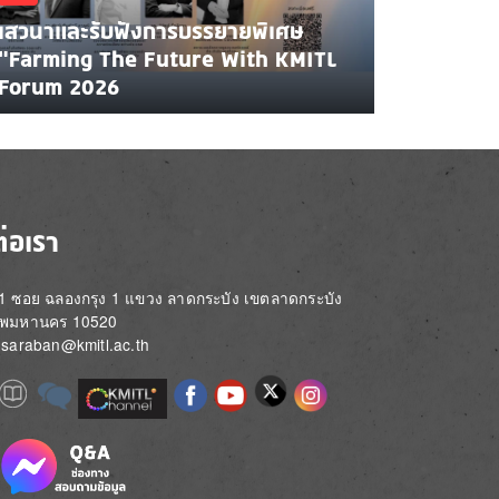
เสวนาและรับฟังการบรรยายพิเศษ
"Farming The Future With KMITL
Forum 2026
ต่อเรา
่ 1 ซอย ฉลองกรุง 1 แขวง ลาดกระบัง เขตลาดกระบัง
ทพมหานคร 10520
์: saraban@kmitl.ac.th
Image
e
Image
Image
Image
Image
Image
Image
Image
e