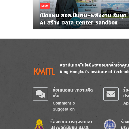
NEWS
เปิดแผน สจล.ปั้นคน-พลังงาน รับยุค
AI สร้าง Data Center Sandbox
Image
Image
ข้อเสนอแนะ/ความคิด
ร้
เห็น
ปร
Comment &
Ap
Suggestion
Image
Image
ร้องเรียนการทุจริตและ
ร้อง
ประพฤติมิชอบ ป.ป.ช.
ประ