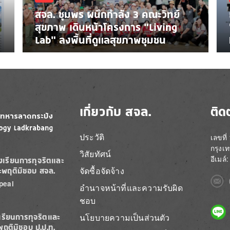
สจล. ชุมพร ผนึกกำลัง 3 คณะวิทย์
สุขภาพ เดินหน้าโครงการ “Living
Lab” ลงพื้นที่ดูแลสุขภาพชุมชน
เกี่ยวกับ สจล.
ติด
ประวัติ
เลขที
กรุงเ
วิสัยทัศน์
อีเมล
องเรียนการทุจริตและ
จัดซื้อจัดจ้าง
ะพฤติมิชอบ สจล.
Imag
peal
อำนาจหน้าที่และความรับผิด
ชอบ
Imag
นโยบายความเป็นส่วนตัว
เรียนการทุจริตและ
พฤติมิชอบ ป.ป.ท.