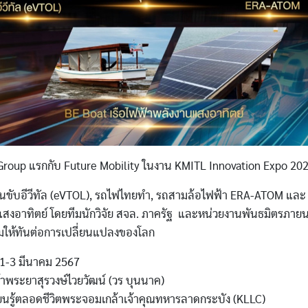
Group แรกกับ Future Mobility ในงาน KMITL Innovation Expo 20
นขับอีวีทัล (eVTOL), รถไฟไทยทำ, รถสามล้อไฟฟ้า ERA-ATOM และ 
สงอาทิตย์ โดยทีมนักวิจัย สจล. ภาครัฐ และหน่วยงานพันธมิตรภาย
มให้ทันต่อการเปลี่ยนแปลงของโลก
่ 1-3 มีนาคม 2567
าพระยาสุรวงษ์ไวยวัฒน์ (วร บุนนาค)
ยนรู้ตลอดชีวิตพระจอมเกล้าเจ้าคุณทหารลาดกระบัง (KLLC)